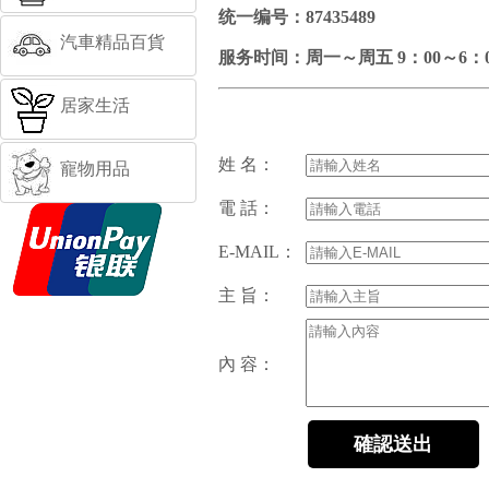
统一编号：87435489
汽車精品百貨
服务时间：周一～周五 9
：
00
～
6
：
居家生活
姓 名：
寵物用品
電 話：
E-MAIL：
主 旨：
內 容：