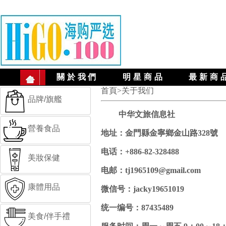
關於我們
明星商品
最新商
首頁>关于我们
品牌/旗艦
中华文旅信息社
營養食品
地址：金門縣金寧鄉金山路328號
电话：+886-82-328488
美妝保健
电邮：tj1965109@gmail.com
康體用品
微信号：jacky19651019
统一编号：87435489
美食/伴手禮