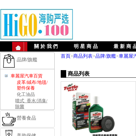
關於我們
明星商品
最新商
首頁
>
商品列表
>
品牌/旗艦
>
車麗屋
品牌/旗艦
商品列表
車麗屋汽車百貨
皮革/絨布/地毯/
塑件保養
化工油品
噴式_香水/消臭/
除菌
營養食品
美妝保健