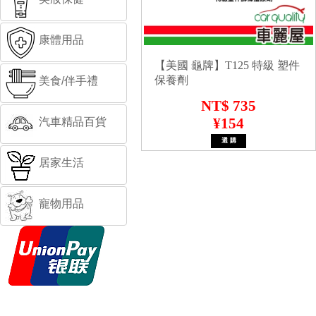
康體用品
【美國 龜牌】T125 特級 塑件
保養劑
美食/伴手禮
NT$ 735
¥154
汽車精品百貨
居家生活
寵物用品